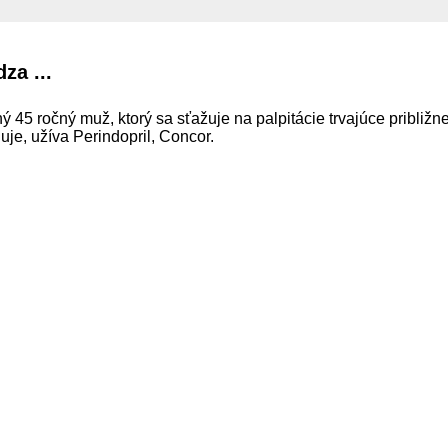
za ...
 45 ročný muž, ktorý sa sťažuje na palpitácie trvajúce približn
eguje, užíva Perindopril, Concor.