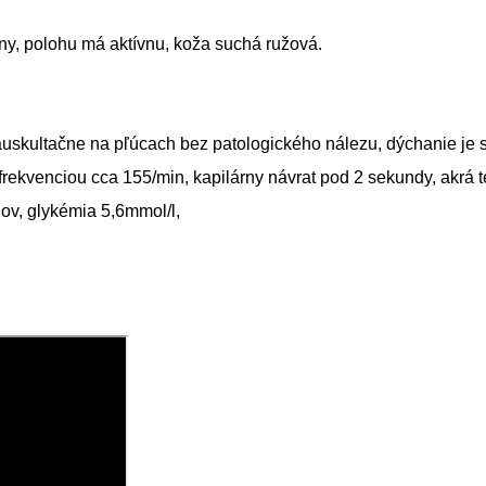
ózny, polohu má aktívnu, koža suchá ružová.
uskultačne na pľúcach bez patologického nálezu, dýchanie je s
frekvenciou cca 155/min, kapilárny návrat pod 2 sekundy, akrá t
dov, glykémia 5,6mmol/l,