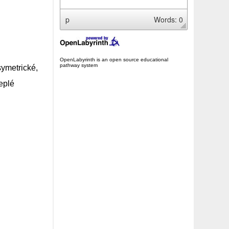
p
Words: 0
OpenLabyrinth is an open source educational
pathway system
ymetrické,
eplé