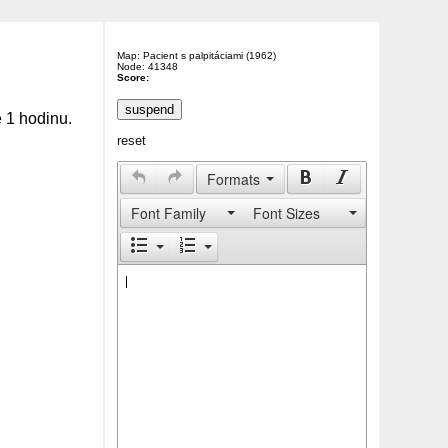
Map: Pacient s palpitáciami (1962)
Node: 41348
Score:
e 1 hodinu.
reset
Formats
Font Family
Font Sizes