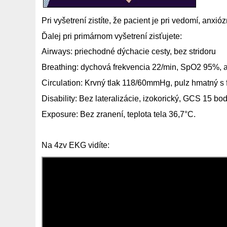
Pri vyšetrení zistíte, že pacient je pri vedomí, anxi
Ďalej pri primárnom vyšetrení zisťujete:
Airways: priechodné dýchacie cesty, bez stridoru
Breathing: dychová frekvencia 22/min, SpO2 95%, a
Circulation: Krvný tlak 118/60mmHg, pulz hmatný s 
Disability: Bez lateralizácie, izokorický, GCS 15 bo
Exposure: Bez zranení, teplota tela 36,7°C.
Na 4zv EKG vidíte: