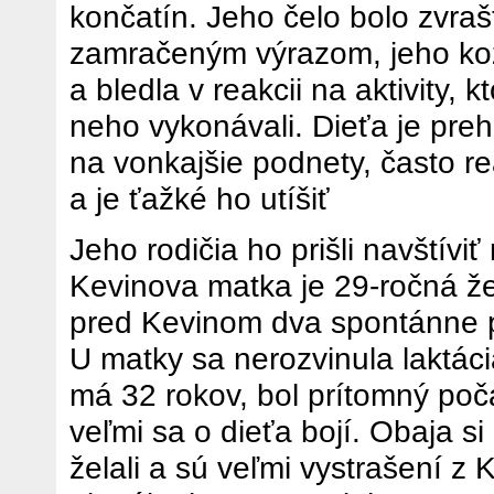
končatín. Jeho čelo bolo zvra
zamračeným výrazom, jeho ko
a bledla v reakcii na aktivity, k
neho vykonávali. Dieťa je pre
na vonkajšie podnety, často r
a je ťažké ho utíšiť
Jeho rodičia ho prišli navštíviť
Kevinova matka je 29-ročná že
pred Kevinom dva spontánne p
U matky sa nerozvinula laktáci
má 32 rokov, bol prítomný poč
veľmi sa o dieťa bojí. Obaja si
želali a sú veľmi vystrašení z