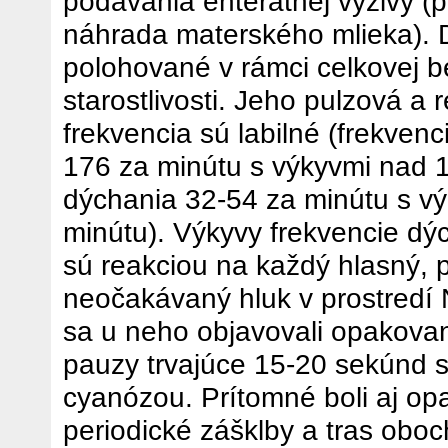
podávania enterátnej výživy (
náhrada materského mlieka). D
polohované v rámci celkovej b
starostlivosti. Jeho pulzová a 
frekvencia sú labilné (frekvenc
176 za minútu s výkyvmi nad 1
dýchania 32-54 za minútu s v
minútu). Výkyvy frekvencie dý
sú reakciou na každý hlasný, 
neočakávaný hluk v prostredí
sa u neho objavovali opakova
pauzy trvajúce 15-20 sekúnd 
cyanózou. Prítomné boli aj o
periodické zášklby a tras obo