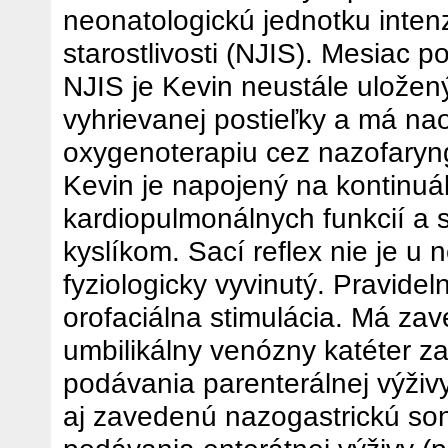
neonatologickú jednotku inten
starostlivosti (NJIS). Mesiac p
NJIS je Kevin neustále uložen
vyhrievanej postieľky a má na
oxygenoterapiu cez nazofaryng
Kevin je napojený na kontinuá
kardiopulmonálnych funkcií a 
kyslíkom. Sací reflex nie je u 
fyziologicky vyvinutý. Pravide
orofaciálna stimulácia. Má za
umbilikálny venózny katéter z
podávania parenterálnej výživ
aj zavedenú nazogastrickú so