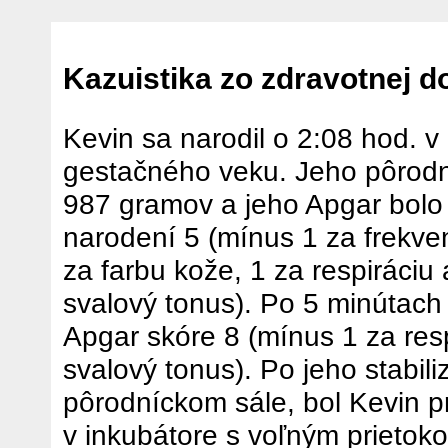
Kazuistika zo zdravotnej 
Kevin sa narodil o 2:08 hod. v 
gestačného veku. Jeho pôrod
987 gramov a jeho Apgar bolo
narodení 5 (mínus 1 za frekven
za farbu kože, 1 za respiráciu
svalový tonus). Po 5 minútach
Apgar skóre 8 (mínus 1 za resp
svalový tonus). Po jeho stabili
pôrodníckom sále, bol Kevin 
v inkubátore s voľným prietok