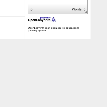
p
Words: 0
OpenLabyrinth is an open source educational
pathway system