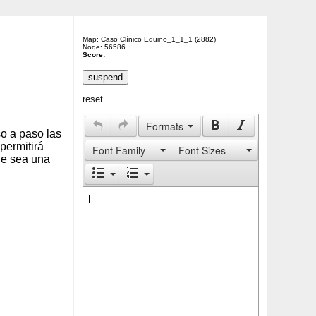
Map: Caso Clínico Equino_1_1_1 (2882)
Node: 56586
Score:
reset
Formats
so a paso las
permitirá
Font Family
Font Sizes
ue sea una