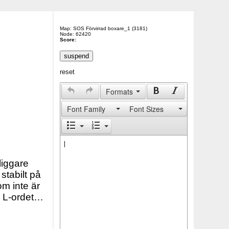
Map: SOS Förvirrad boxare_1 (3181)
Node: 62420
Score:
reset
Formats
Font Family
Font Sizes
liggare
stabilt på
m inte är
r L-ordet…