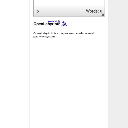
p
Words: 0
OpenLabyrinth is an open source educational
pathway system