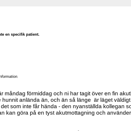
nte en specifik patient.
nformation.
r måndag förmiddag och ni har tagit över en fin akut
e hunnit anlända än, och än så länge är läget väldigt 
det som inte får hända - den nyanställda kollegan so
an kan göra på en tyst akutmottagning och använde